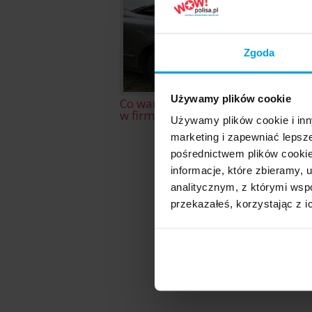
Zgoda
Używamy plików cookie
Co warto wiedzieć o autocasco
w firmie Warta?
Używamy plików cookie i inn
marketing i zapewniać lepsz
pośrednictwem plików cookie
informacje, które zbieramy
analitycznym, z którymi wspó
przekazałeś, korzystając z i