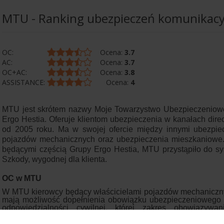
MTU - Ranking ubezpieczeń komunikacy
OC:
Ocena:
3.7
AC:
Ocena:
3.7
OC+AC:
Ocena:
3.8
ASSISTANCE:
Ocena:
4
MTU jest skrótem nazwy Moje Towarzystwo Ubezpieczeniow
Ergo Hestia. Oferuje klientom ubezpieczenia w kanałach dir
od 2005 roku. Ma w swojej ofercie między innymi ubezpie
pojazdów mechanicznych oraz ubezpieczenia mieszkaniowe
będącymi częścią Grupy Ergo Hestia, MTU przystąpiło do sy
Szkody, wygodnej dla klienta.
OC w MTU
W MTU kierowcy będący właścicielami pojazdów mechanicznyc
mają możliwość dopełnienia obowiązku ubezpieczeniowego i 
odpowiedzialności cywilnej, której zakres obowiązyw
Ubezpieczeniu Obowiązkowym, Ubezpieczeniowym Fundus
Ubezpieczeń Komunikacyjnych z dnia 22 maja 2003 roku. U