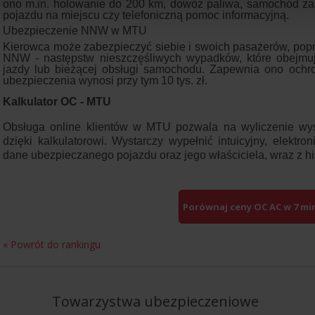
ono m.in. holowanie do 200 km, dowóz paliwa, samochód za
pojazdu na miejscu czy telefoniczną pomoc informacyjną.
Ubezpieczenie NNW w MTU
Kierowca może zabezpieczyć siebie i swoich pasażerów, po
NNW - następstw nieszczęśliwych wypadków, które obejmuj
jazdy lub bieżącej obsługi samochodu. Zapewnia ono och
ubezpieczenia wynosi przy tym 10 tys. zł.
Kalkulator OC - MTU
Obsługa online klientów w MTU pozwala na wyliczenie wy
dzięki kalkulatorowi. Wystarczy wypełnić intuicyjny, elektro
dane ubezpieczanego pojazdu oraz jego właściciela, wraz z hi
Porównaj ceny OC AC w 7 mi
« Powrót do rankingu
Towarzystwa
ubezpieczeniowe