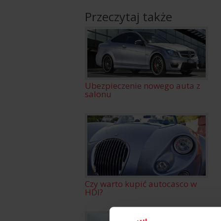
Przeczytaj także
Ubezpieczenie nowego auta z
salonu
Czy warto kupić autocasco w
HDI?