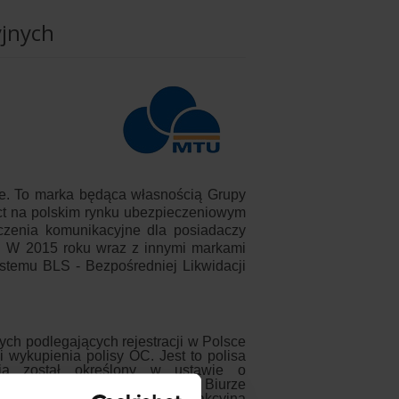
jnych
e. To marka będąca własnością Grupy
ect na polskim rynku ubezpieczeniowym
czenia komunikacyjne dla posiadaczy
. W 2015 roku wraz z innymi markami
stemu BLS - Bezpośredniej Likwidacji
h podlegających rejestracji w Polsce
wykupienia polisy OC. Jest to polisa
ania został określony w ustawie o
zu Gwarancyjnym i Polskim Biurze
bezpieczenie OC w MTU ma atrakcyjną