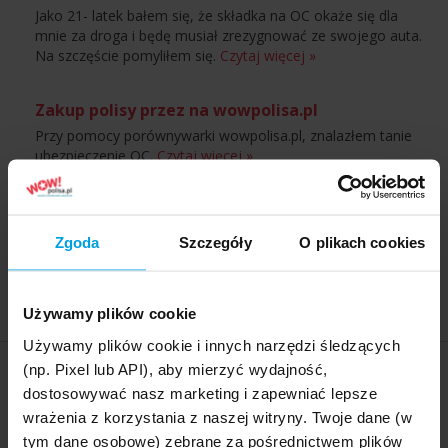
Jako 21- latek bałem się, że składka na OC okaże się dla
mnie za droga i będę musiał zrezygnować ze swojego auta.
Na szczęście pomyliłem się.
Czytaj więcej »
Zakup polisy przez na wowpolisa.pl
Przy pomocy porównywarki wowpolisa.pl, znalazłem tanie
ubezpieczenie OC.
Czytaj więcej »
Zakup polisy!
A jednak można bez komplikacji zakupić polisę OC w
Zgoda
Szczegóły
O plikach cookies
internecie. Szybka i nie skomplikowana procedura zakupu,
mili konsultanci i dobre ceny.
Czytaj więcej »
Używamy plików cookie
Używamy plików cookie i innych narzędzi śledzących
(np. Pixel lub API), aby mierzyć wydajność,
Menu
dostosowywać nasz marketing i zapewniać lepsze
wrażenia z korzystania z naszej witryny. Twoje dane (w
tym dane osobowe) zebrane za pośrednictwem plików
Kalkulator OC AC