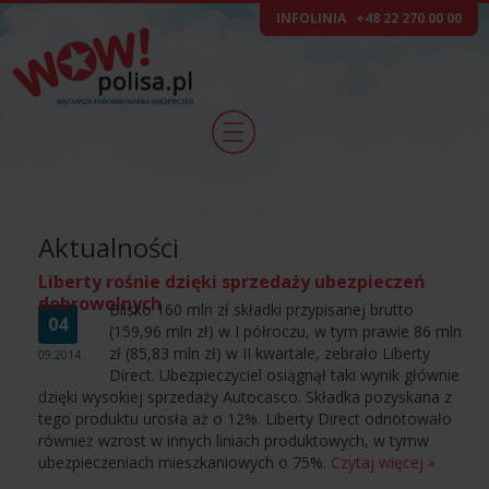
INFOLINIA
+48 22 270 00 00
Aktualności
Liberty rośnie dzięki sprzedaży ubezpieczeń
dobrowolnych
Blisko 160 mln zł składki przypisanej brutto
04
(159,96 mln zł) w I półroczu, w tym prawie 86 mln
zł (85,83 mln zł) w II kwartale, zebrało Liberty
09.2014
Direct. Ubezpieczyciel osiągnął taki wynik głównie
dzięki wysokiej sprzedaży Autocasco. Składka pozyskana z
tego produktu urosła aż o 12%. Liberty Direct odnotowało
również wzrost w innych liniach produktowych, w tymw
ubezpieczeniach mieszkaniowych o 75%.
Czytaj więcej »