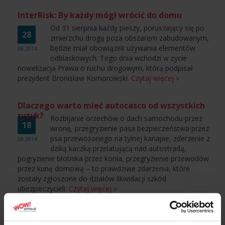
InterRisk: By każdy mógł wrócić do domu
Od 31 sierpnia każdy pieszy, poruszający się po
28
zmierzchu drogą poza obszarem zabudowanym,
będzie miał obowiązek używania elementów
08.2014
odblaskowych. Tego dnia wchodzi w życie
nowelizacja Prawa o ruchu drogowym, którą podpisał
prezydent Bronisław Komorowski.
Czytaj więcej »
Dlaczego warto mieć autocasco od wszystkich
ryzyk?
Rozbijanie orzechów o dach samochodu przez
18
wronę, przegryzienie pasa bezpieczeństwa przez
psa przewożonego na tylnej kanapie, zderzenie z
08.2014
dziką kaczką przelatującą nad autostradą,
pogryzienie błotnika przez konia, przegryzienie przewodów
przez kunę domową – to prawdziwe zdarzenia, które
zostały zgłoszone do działów likwidacji szkód
ubezpieczycieli.
Czytaj więcej »
W Sopocie powstaje pierwszy polski