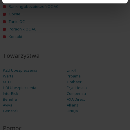
Ranking ubezpieczeń OC AC
Opinie
Tanie OC
Poradnik OC AC
Kontakt
Towarzystwa
PZU Ubezpieczenia
Link4
Warta
Proama
MTU
Gothaer
HDI Ubezpieczenia
Ergo Hestia
InterRisk
Compensa
Benefia
AXA Direct
Aviva
Allianz
Generali
UNIQA
Pomoc