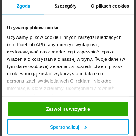
społecznościowy poradnik bezpiecznej jazdy
Wspólnie z polskimi kierowcami, siedmiorgiem
14
Zgoda
Szczegóły
O plikach cookies
czołowych polskich blogerów motoryzacyjnych
oraz Michałem Kościuszko, jednym z najlepszych
08.2014
polskich kierowców, Ergo Hestia przygotowuje
„Niecodzienny Poradnik Codziennej Jazdy”.
Czytaj więcej »
Używamy plików cookie
Używamy plików cookie i innych narzędzi śledzących
Czy na pewno wiemy, czym jest autocasco?
(np. Pixel lub API), aby mierzyć wydajność,
W odróżnieniu od polisy OC ubezpieczenie
dostosowywać nasz marketing i zapewniać lepsze
04
autocasco (AC) jest dobrowolne, a jego zakres
wrażenia z korzystania z naszej witryny. Twoje dane (w
bardziej złożony. O jakich elementach AC
08.2014
tym dane osobowe) zebrane za pośrednictwem plików
właściciele samochodów nie zawsze wiedzą lub
cookies mogą zostać wykorzystane także do
pamiętają?
Czytaj więcej »
personalizacji wyświetlanych Ci reklam. Niektóre
informacje, które zbieramy, udostępniamy również
Strona
:
1
|
2
|
3
|
4
|
5
|
6
|
7
|
8
|
9
|
10
|
ostatnia
naszym mediom społecznościowym oraz firmom
reklamowym i analitycznym, z którymi współpracujemy.
Zezwól na wszystkie
Te z kolei mogą łączyć te informacje z innymi
informacjami, które im przekazałeś, korzystając z ich
Menu
usług. Prosimy o Twoją zgodę. ...
Spersonalizuj
Kalkulator OC AC