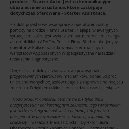
produkt - Starter Auto. Jest to komunikacyjne
ubezpieczenie assistance, które zastępuje
dotychczas oferowane - Starter Assistance.
Produkt powstał we współpracy z operatorem usług
pomocy na drodze – firmą Starter „Najlepsi w awaryjnych
sytuacjach”, która jest wyłącznym partnerem niemieckiego
automobilklubu ADAC w Polsce. Firma Starter jako jedyny
operator w Polsce posiada własną sieć mobilnych
warsztatów wyposażonych w specjalistyczne narzędzia i
urządzenia diagnostyczne.
Dzięki sieci mobilnych warsztatów i profesjonalnie
przygotowanych kierowców-mechaników, ponad 50 proc.
unieruchomionych pojazdów udaje się usprawnić na miejscu
zdarzenia. Dzięki temu klienci oszczędzają czas i pieniądze.
-
Nowy produkt Concordii cechuje się nie tylko dużą
przejrzystością i konkurencyjnym zakresem. Jego wyróżnikiem
jest także brak ograniczeń wieku pojazdu, który można
ubezpieczyć w pełnym zakresie - od awarii, wypadku lub
kradzieży
– wskazuje Mariusz Gilicki – Dyrektor Biura
Ubezpieczeń Komunikacyjnych Concordii Ubezpieczenia. -