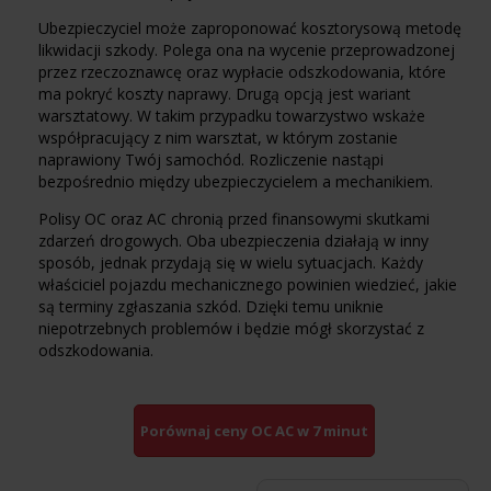
Ubezpieczyciel może zaproponować kosztorysową metodę
likwidacji szkody. Polega ona na wycenie przeprowadzonej
przez rzeczoznawcę oraz wypłacie odszkodowania, które
ma pokryć koszty naprawy. Drugą opcją jest wariant
warsztatowy. W takim przypadku towarzystwo wskaże
współpracujący z nim warsztat, w którym zostanie
naprawiony Twój samochód. Rozliczenie nastąpi
bezpośrednio między ubezpieczycielem a mechanikiem.
Polisy OC oraz AC chronią przed finansowymi skutkami
zdarzeń drogowych. Oba ubezpieczenia działają w inny
sposób, jednak przydają się w wielu sytuacjach. Każdy
właściciel pojazdu mechanicznego powinien wiedzieć, jakie
są terminy zgłaszania szkód. Dzięki temu uniknie
niepotrzebnych problemów i będzie mógł skorzystać z
odszkodowania.
Porównaj ceny OC AC w 7 minut